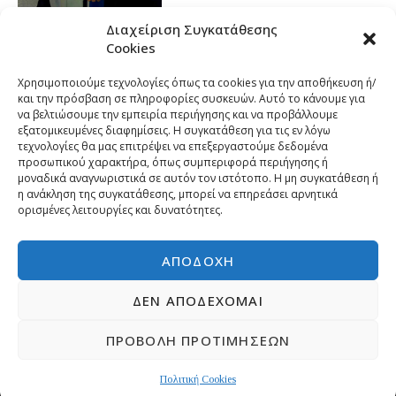
Διαχείριση Συγκατάθεσης
Cookies
Χρησιμοποιούμε τεχνολογίες όπως τα cookies για την αποθήκευση ή/
και την πρόσβαση σε πληροφορίες συσκευών. Αυτό το κάνουμε για
να βελτιώσουμε την εμπειρία περιήγησης και να προβάλλουμε
εξατομικευμένες διαφημίσεις. Η συγκατάθεση για τις εν λόγω
τεχνολογίες θα μας επιτρέψει να επεξεργαστούμε δεδομένα
προσωπικού χαρακτήρα, όπως συμπεριφορά περιήγησης ή
μοναδικά αναγνωριστικά σε αυτόν τον ιστότοπο. Η μη συγκατάθεση ή
η ανάκληση της συγκατάθεσης, μπορεί να επηρεάσει αρνητικά
ορισμένες λειτουργίες και δυνατότητες.
ΑΠΟΔΟΧΉ
ΔΕΝ ΑΠΟΔΈΧΟΜΑΙ
ΠΡΟΒΟΛΉ ΠΡΟΤΙΜΉΣΕΩΝ
Copyright © 2026 | Developed by
Pr-om.gr
ΠΟΛΙΤΙΚΗ ΑΠΟΡΡΗΤΟΥ
ΕΠΙΚΟΙΝΩΝΙΑ
Πολιτική Cookies