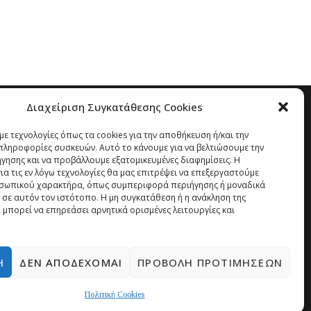
Διαχείριση Συγκατάθεσης Cookies
ε τεχνολογίες όπως τα cookies για την αποθήκευση ή/και την
ληροφορίες συσκευών. Αυτό το κάνουμε για να βελτιώσουμε την
ήγησης και να προβάλλουμε εξατομικευμένες διαφημίσεις. Η
α τις εν λόγω τεχνολογίες θα μας επιτρέψει να επεξεργαστούμε
σωπικού χαρακτήρα, όπως συμπεριφορά περιήγησης ή μοναδικά
 σε αυτόν τον ιστότοπο. Η μη συγκατάθεση ή η ανάκληση της
 μπορεί να επηρεάσει αρνητικά ορισμένες λειτουργίες και
Ή
ΔΕΝ ΑΠΟΔΈΧΟΜΑΙ
ΠΡΟΒΟΛΉ ΠΡΟΤΙΜΉΣΕΩΝ
Πολιτική Cookies