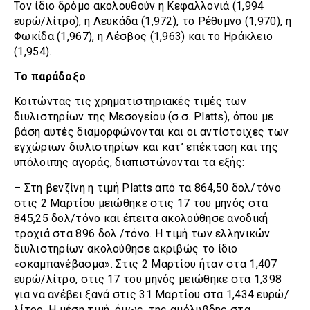
Τον ίδιο δρόμο ακολουθούν η Κεφαλλονιά (1,994
ευρώ/λίτρο), η Λευκάδα (1,972), το Ρέθυμνο (1,970), η
Φωκίδα (1,967), η Λέσβος (1,963) και το Ηράκλειο
(1,954).
Το παράδοξο
Κοιτώντας τις χρηματιστηριακές τιμές των
διυλιστηρίων της Μεσογείου (σ.σ. Platts), όπου με
βάση αυτές διαμορφώνονται και οι αντίστοιχες των
εγχώριων διυλιστηρίων και κατ’ επέκταση και της
υπόλοιπης αγοράς, διαπιστώνονται τα εξής:
– Στη βενζίνη η τιμή Platts από τα 864,50 δολ/τόνο
στις 2 Μαρτίου μειώθηκε στις 17 του μηνός στα
845,25 δολ/τόνο και έπειτα ακολούθησε ανοδική
τροχιά στα 896 δολ./τόνο. Η τιμή των ελληνικών
διυλιστηρίων ακολούθησε ακριβώς το ίδιο
«σκαμπανέβασμα». Στις 2 Μαρτίου ήταν στα 1,407
ευρώ/λίτρο, στις 17 του μηνός μειώθηκε στα 1,398
για να ανέβει ξανά στις 31 Μαρτίου στα 1,434 ευρώ/
λίτρο. Η μέση τιμή, όμως, της αμόλυβδης στα