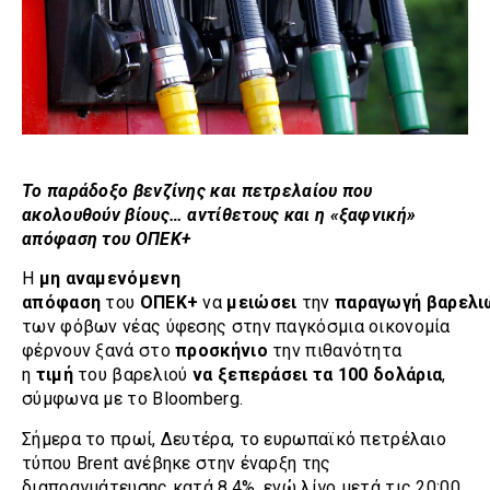
Το παράδοξο βενζίνης και πετρελαίου που
ακολουθούν βίους… αντίθετους και η «ξαφνική»
απόφαση του ΟΠΕΚ+
H
μη αναμενόμενη
απόφαση
του
ΟΠΕΚ+
να
μειώσει
την
παραγωγή
βαρελ
των φόβων νέας ύφεσης στην παγκόσμια οικονομία
φέρνουν ξανά στο
προσκήνιο
την πιθανότητα
η
τιμή
του βαρελιού
να ξεπεράσει τα 100 δολάρια
,
σύμφωνα με το Bloomberg.
Σήμερα το πρωί, Δευτέρα, το ευρωπαϊκό πετρέλαιο
τύπου Brent ανέβηκε στην έναρξη της
διαπραγμάτευσης κατά 8,4%, ενώ λίγο μετά τις 20:00