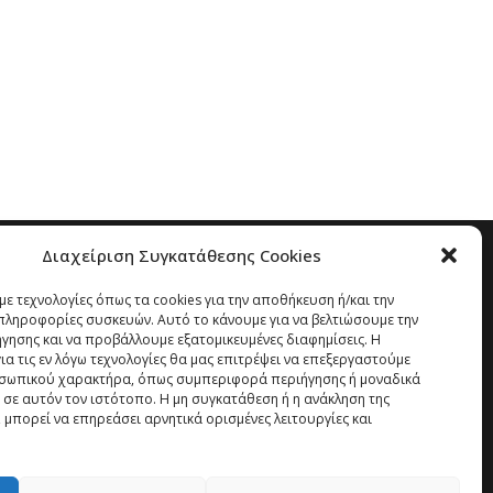
Διαχείριση Συγκατάθεσης Cookies
ε τεχνολογίες όπως τα cookies για την αποθήκευση ή/και την
ληροφορίες συσκευών. Αυτό το κάνουμε για να βελτιώσουμε την
ήγησης και να προβάλλουμε εξατομικευμένες διαφημίσεις. Η
α τις εν λόγω τεχνολογίες θα μας επιτρέψει να επεξεργαστούμε
σωπικού χαρακτήρα, όπως συμπεριφορά περιήγησης ή μοναδικά
 σε αυτόν τον ιστότοπο. Η μη συγκατάθεση ή η ανάκληση της
 μπορεί να επηρεάσει αρνητικά ορισμένες λειτουργίες και