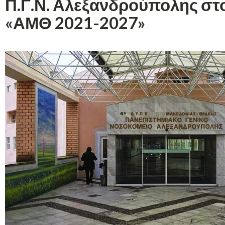
Π.Γ.Ν. Αλεξανδρούπολης σ
«ΑΜΘ 2021-2027»