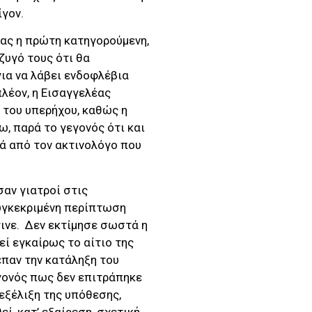
γον.
νας η πρώτη κατηγορούμενη,
ύζυγό τους ότι θα
για να λάβει ενδοφλέβια
λέον, η Εισαγγελέας
 του υπερήχου, καθώς η
, παρά το γεγονός ότι και
κά από τον ακτινολόγο που
αν γιατροί στις
συγκεκριμένη περίπτωση
γινε. Δεν εκτίμησε σωστά η
ί εγκαίρως το αίτιο της
επαν την κατάληξη του
εγονός πως δεν επιτράπηκε
εξέλιξη της υπόθεσης,
ί, κατ’ εξαίρεση, σχετική