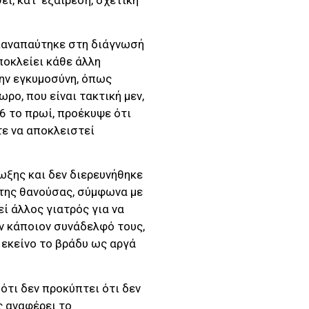
επαναπαύτηκε στη διάγνωσή
ποκλείει κάθε άλλη
ην εγκυμοσύνη, όπως
ρο, που είναι τακτική μεν,
6 το πρωί, προέκυψε ότι
ε να αποκλειστεί
μωξης και δεν διερευνήθηκε
 της θανούσας, σύμφωνα με
εί άλλος γιατρός για να
ν κάποιον συνάδελφό τους,
 εκείνο το βράδυ ως αργά
ότι δεν προκύπτει ότι δεν
ς αναφέρει το