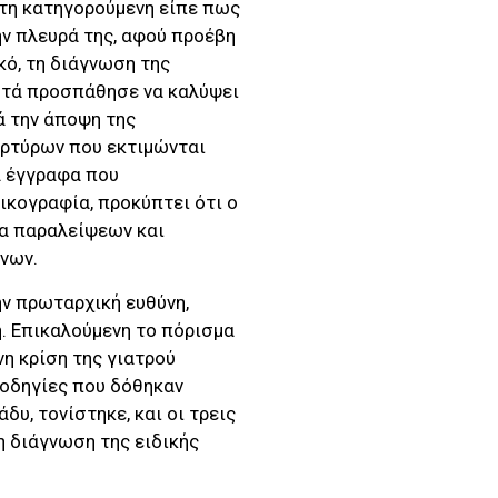
ώτη κατηγορούμενη είπε πως
ην πλευρά της, αφού προέβη
κό, τη διάγνωση της
αυτά προσπάθησε να καλύψει
ά την άποψη της
αρτύρων που εκτιμώνται
α έγγραφα που
δικογραφία, προκύπτει ότι ο
α παραλείψεων και
νων.
ην πρωταρχική ευθύνη,
η. Επικαλούμενη το πόρισμα
η κρίση της γιατρού
 οδηγίες που δόθηκαν
υ, τονίστηκε, και οι τρεις
η διάγνωση της ειδικής