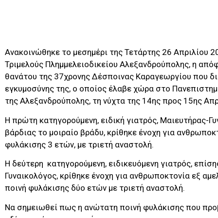
Ανακοινώθηκε το μεσημέρι της Τετάρτης 26 Απριλίου 2
Τριμελούς Πλημμελειοδικείου Αλεξανδρούπολης, η απόφ
θανάτου της 37χρονης Δέσποινας Καραγεωργίου που δι
εγκυμοσύνης της, ο οποίος έλαβε χώρα στο Πανεπιστημ
της Αλεξανδρούπολης, τη νύχτα της 14ης προς 15ης Απρ
Η πρώτη κατηγορούμενη, ειδική γιατρός, Μαιευτήρας-Γ
βάρδιας το μοιραίο βράδυ, κρίθηκε ένοχη για ανθρωποκτ
φυλάκισης 3 ετών, με τριετή αναστολή.
Η δεύτερη κατηγορούμενη, ειδικευόμενη γιατρός, επίσ
Γυναικολόγος, κρίθηκε ένοχη για ανθρωποκτονία εξ αμε
ποινή φυλάκισης δύο ετών με τριετή αναστολή.
Να σημειωθεί πως η ανώτατη ποινή φυλάκισης που προ