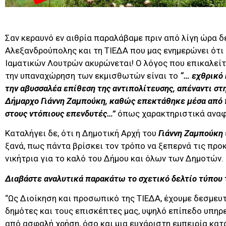
Σαν κεραυνό εν αιθρία παραλάβαμε πριν από λίγη ώρα δ
Αλεξανδρούπολης και τη ΤΙΕΔΑ που μας ενημερώνει ότι 
Ιαματικών Λουτρών ακυρώνεται! Ο λόγος που επικαλείτ
την υπαναχώρηση των εκμισθωτών είναι το
“… εχθρικό
την αβυσσαλέα επίθεση της αντιπολίτευσης, απέναντι στ
Δήμαρχο Γιάννη Ζαμπούκη, καθώς επεκτάθηκε μέσα από 
στους ντόπιους επενδυτές…”
όπως χαρακτηριστικά αναφ
Καταλήγει δε, ότι η Δημοτική Αρχή του
Γιάννη Ζαμπούκη
ξανά, πως πάντα βρίσκει τον τρόπο να ξεπερνά τις προκ
νικήτρια για το καλό του Δήμου και όλων των Δημοτών.
Διαβάστε αναλυτικά παρακάτω το σχετικό δελτίο τύπου 
“Ως Διοίκηση και προσωπικό της ΤΙΕΔΑ, έχουμε δεσμευ
δημότες και τους επισκέπτες μας, υψηλό επίπεδο υπηρ
από ασφαλή χρήση, όσο και μια ευχάριστη εμπειρία κατά