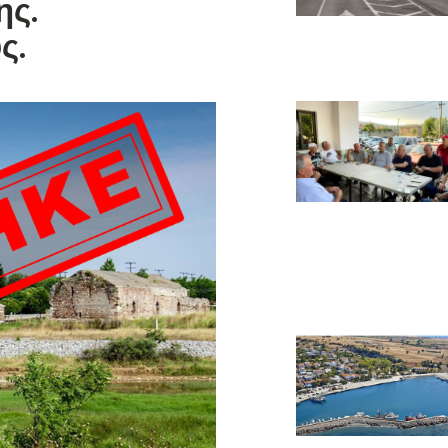
ης.
ς.