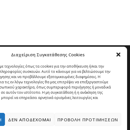
Διαχείριση Συγκατάθεσης Cookies
ε τεχνολογίες όπως τα cookies για την αποθήκευση ή/και την
ληροφορίες συσκευών. Αυτό το κάνουμε για να βελτιώσουμε την
ήγησης και να προβάλλουμε εξατομικευμένες διαφημίσεις. Η
α τις εν λόγω τεχνολογίες θα μας επιτρέψει να επεξεργαστούμε
σωπικού χαρακτήρα, όπως συμπεριφορά περιήγησης ή μοναδικά
 σε αυτόν τον ιστότοπο. Η μη συγκατάθεση ή η ανάκληση της
 μπορεί να επηρεάσει αρνητικά ορισμένες λειτουργίες και
Ή
ΔΕΝ ΑΠΟΔΈΧΟΜΑΙ
ΠΡΟΒΟΛΉ ΠΡΟΤΙΜΉΣΕΩΝ