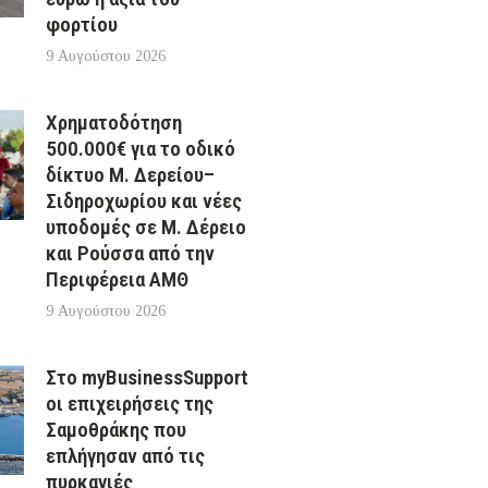
φορτίου
9 Αυγούστου 2026
Χρηματοδότηση
500.000€ για το οδικό
δίκτυο Μ. Δερείου–
Σιδηροχωρίου και νέες
υποδομές σε Μ. Δέρειο
και Ρούσσα από την
Περιφέρεια ΑΜΘ
9 Αυγούστου 2026
Στο myBusinessSupport
οι επιχειρήσεις της
Σαμοθράκης που
επλήγησαν από τις
πυρκαγιές